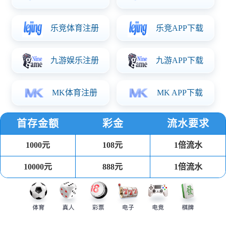
法律法规要求或监管部门依法调取
五、信息保护措施
平台采用多重防护机制确保MK国际服务中您的数据安全，包括
但不限于：
HTTPS 加密传输
权限分级与访问控制
系统审计与异常行为识别
六、用户权利
您拥有以下数据权利：
访问、更正、删除个人信息
申请注销账户或停止使用服务
关闭授权功能如位置服务或通知