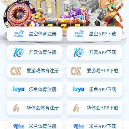
设备信息：操作系统、浏览器、分辨率、唯一标识等
行为记录：包括访问路径、停留时间、偏好设置等
位置信息：在获得授权后采集
三、信息使用目的
收集到的信息将用于：
为您提供定制化内容与互动体验
保障账号和数据安全
进行数据分析与服务优化
在授权基础上提供通知推送服务
四、第三方共享与信息披露
我们承诺不会随意出售用户信息，仅在以下情况下共享：
经您明确授权的合作服务
与第三方技术支持商（如推送、云服务）合作时