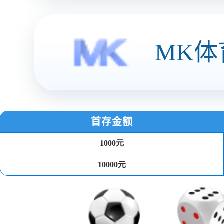
2026年美加墨世界杯的脚步日益临近，而一
2026-06-09
5
皇家社会西甲跻身欧冠区，久保建英边
西甲联赛战火正酣，皇家社会近期凭借一波强
2026-06-12
推荐网站
星空官方入口
星空体育平台官方网站
开云体育
开云Kaiyun下载
kaiyun开云体育下载
mk体育下载