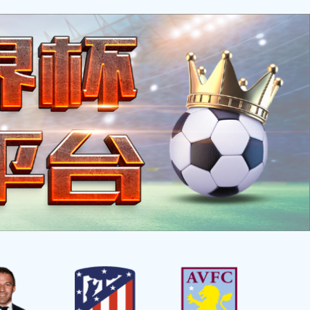
注册入口
始