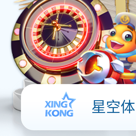
阿尔卡拉斯美网卫冕首战告
负，状态起伏如何应对新生
代冲击？