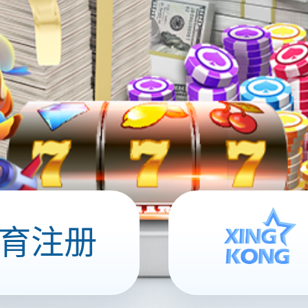
开局慢热与关键分失守：卫
比赛伊始，阿尔卡拉斯便显现出明显的慢热状态
正手制胜分难以延续往日威力，而反手位的稳定
第二盘和第三盘前半段一度找回手感，凭借标志
关键时刻，阿尔卡拉斯在发球胜赛局中连续出现
种在高压环境下状态的剧烈波动，已不是他首次在
惊险逆转，到本赛季法网半决赛的苦战过关，阿尔
之路上的隐患。
新生代冲击波：从挑战者到