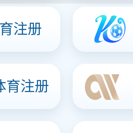
范德赞舒普的胜利绝非偶然。这位荷兰选手在底
多次通过大角度调动阿尔卡拉斯后上网施压，让
折射出当今男子网坛新生代群体的集体崛起：他
更成熟的战术素养和更稳定的心理素质发起冲击
内、谢尔顿等人在大师赛上的突破，阿尔卡拉斯不
战者”颠覆三巨头的时代，如今自己也成为了新生
硬地统治力存疑：卫冕之路
值得注意的是，阿尔卡拉斯虽已斩获两个大满贯
集中于快速硬地。美网场地球速偏快，对球员的
手时往往会出现战术选择过于激进、失误率飙升
与多拍相持能力更具统治力。若不能尽快完善硬
性、体能分配以及面对逆风球时的心理调节——
遭遇“黑马”阻击。