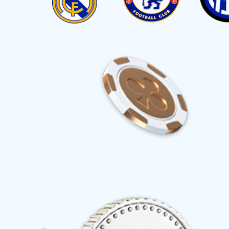
覆盖实时赛
首页
/
体育报道
/ 正文