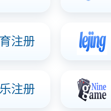
线防
·阿德巴约在上一场对...
波切蒂
轮对决无疑是最受瞩目的...
推
“赤坑砂仁凤凰鸡煲”，这...